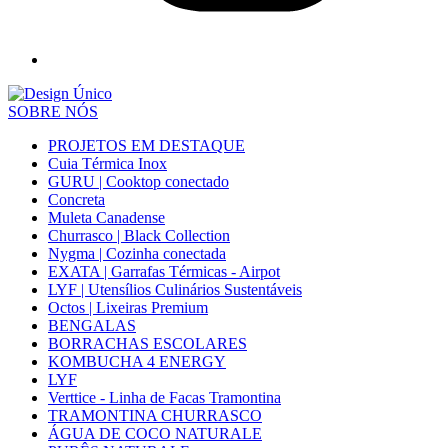
SOBRE NÓS
PROJETOS EM DESTAQUE
Cuia Térmica Inox
GURU | Cooktop conectado
Concreta
Muleta Canadense
Churrasco | Black Collection
Nygma | Cozinha conectada
EXATA | Garrafas Térmicas - Airpot
LYF | Utensílios Culinários Sustentáveis
Octos | Lixeiras Premium
BENGALAS
BORRACHAS ESCOLARES
KOMBUCHA 4 ENERGY
LYF
Verttice - Linha de Facas Tramontina
TRAMONTINA CHURRASCO
ÁGUA DE COCO NATURALE