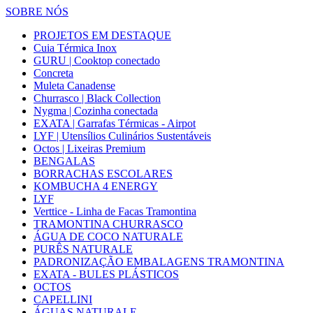
SOBRE NÓS
PROJETOS EM DESTAQUE
Cuia Térmica Inox
GURU | Cooktop conectado
Concreta
Muleta Canadense
Churrasco | Black Collection
Nygma | Cozinha conectada
EXATA | Garrafas Térmicas - Airpot
LYF | Utensílios Culinários Sustentáveis
Octos | Lixeiras Premium
BENGALAS
BORRACHAS ESCOLARES
KOMBUCHA 4 ENERGY
LYF
Verttice - Linha de Facas Tramontina
TRAMONTINA CHURRASCO
ÁGUA DE COCO NATURALE
PURÊS NATURALE
PADRONIZAÇÃO EMBALAGENS TRAMONTINA
EXATA - BULES PLÁSTICOS
OCTOS
CAPELLINI
ÁGUAS NATURALE