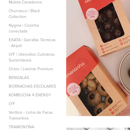
Muleta Canadense
Churrasco | Black
Collection
Nygma | Cozinha
conectada
EXATA | Garrafas Térmicas
- Airpot
LYF | Utensílios Culinários
Sustentáveis
Octos | Lixeiras Premium
BENGALAS
BORRACHAS ESCOLARES
KOMBUCHA 4 ENERGY
LYF
Verttice - Linha de Facas
Tramontina
TRAMONTINA