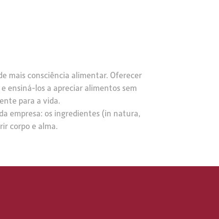
e mais consciência alimentar. Oferecer
 e ensiná-los a apreciar alimentos sem
nte para a vida.
a empresa: os ingredientes (in natura,
rir corpo e alma.